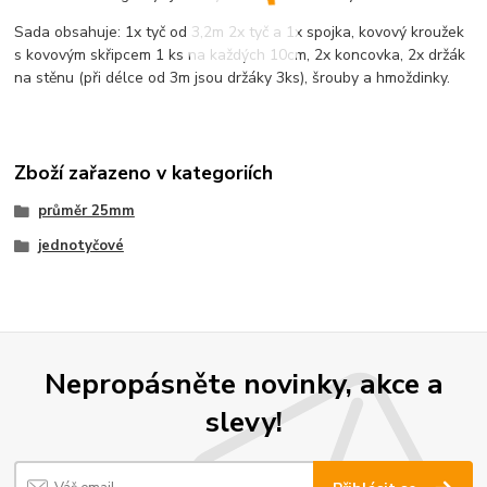
Sada obsahuje: 1x tyč od 3,2m 2x tyč a 1x spojka, kovový kroužek
s kovovým skřipcem 1 ks na každých 10cm, 2x koncovka, 2x držák
na stěnu (při délce od 3m jsou držáky 3ks), šrouby a hmoždinky.
Zboží zařazeno v kategoriích
průměr 25mm
jednotyčové
Nepropásněte novinky, akce a
slevy!