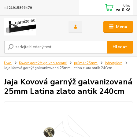
0
ks
+421915866479
za
0 Kč
Menu
Hledat
Úvod
Kovové garnýže galvanizované
průměr 25mm
jednotyčové
Jaja Kovová garnýž galvanizovaná 25mm Latina zlato antik 240cm
Jaja Kovová garnýž galvanizovaná
25mm Latina zlato antik 240cm