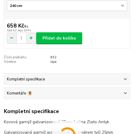
658 Kč
/
ks
544 Kč
bez DPH
Přidat do košíku
Číslo produktu:
832
Výrobce:
Jaja
Kompletní specifikace
Komentáře
0
Kompletní specifikace
Kovová garnýž galvanizovaná 25mm Latina Zlato Antyk
Galvanizovaná garnýž jednotyčová s průměrem tyči 25mm.