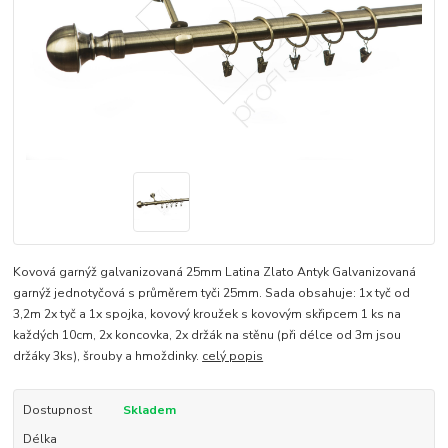
Kovová garnýž galvanizovaná 25mm Latina Zlato Antyk Galvanizovaná
garnýž jednotyčová s průměrem tyči 25mm. Sada obsahuje: 1x tyč od
3,2m 2x tyč a 1x spojka, kovový kroužek s kovovým skřipcem 1 ks na
každých 10cm, 2x koncovka, 2x držák na stěnu (při délce od 3m jsou
držáky 3ks), šrouby a hmoždinky.
celý popis
Dostupnost
Skladem
Délka