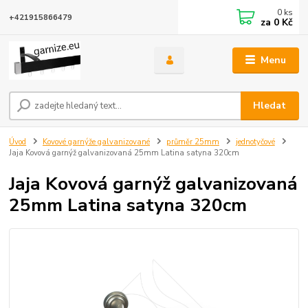
0
ks
+421915866479
za
0 Kč
Menu
Hledat
Úvod
Kovové garnýže galvanizované
průměr 25mm
jednotyčové
Jaja Kovová garnýž galvanizovaná 25mm Latina satyna 320cm
Jaja Kovová garnýž galvanizovaná
25mm Latina satyna 320cm