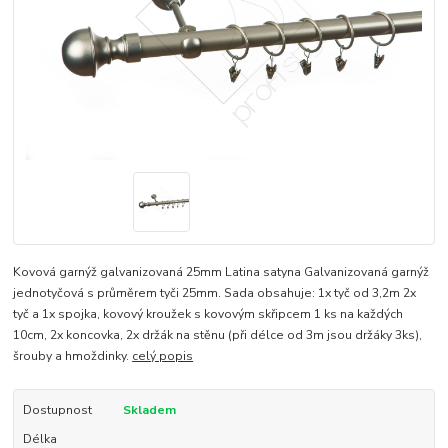
Kovová garnýž galvanizovaná 25mm Latina satyna Galvanizovaná garnýž
jednotyčová s průměrem tyči 25mm. Sada obsahuje: 1x tyč od 3,2m 2x
tyč a 1x spojka, kovový kroužek s kovovým skřipcem 1 ks na každých
10cm, 2x koncovka, 2x držák na stěnu (při délce od 3m jsou držáky 3ks),
šrouby a hmoždinky.
celý popis
Dostupnost
Skladem
Délka