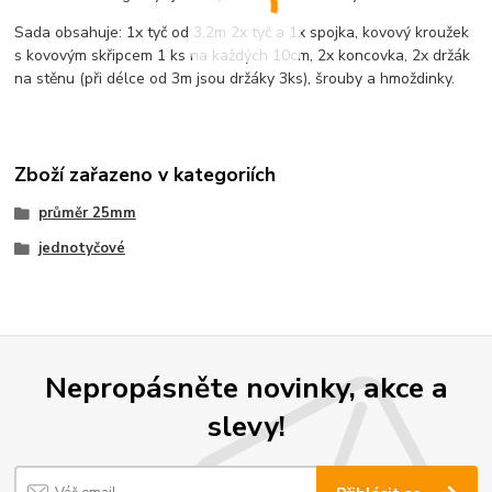
Sada obsahuje: 1x tyč od 3,2m 2x tyč a 1x spojka, kovový kroužek
s kovovým skřipcem 1 ks na každých 10cm, 2x koncovka, 2x držák
na stěnu (při délce od 3m jsou držáky 3ks), šrouby a hmoždinky.
Zboží zařazeno v kategoriích
průměr 25mm
jednotyčové
Nepropásněte novinky, akce a
slevy!