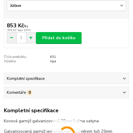
853 Kč
/
ks
705 Kč
bez DPH
Přidat do košíku
Číslo produktu:
831
Výrobce:
Jaja
Kompletní specifikace
Komentáře
0
Kompletní specifikace
Kovová garnýž galvanizovaná 25mm Latina satyna
Galvanizovaná garnýž jednotyčová s průměrem tyči 25mm.