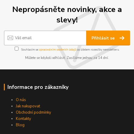
Nepropásněte novinky, akce a
slevy!
Přihlásit se
Souhlasím se
zpracováním osobních údajů
za účelem rozesílky newsletteru.
Můžete se kdykoli odhlásit. Zasíláme jednou za 14 dní.
Informace pro zákazníky
O nás
Jak nakupovat
Obchodní podmínky
Kontakty
Blog