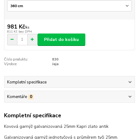
981 Kč
/
ks
811 Kč
bez DPH
Přidat do košíku
Číslo produktu:
830
Výrobce:
Jaja
Kompletní specifikace
Komentáře
0
Kompletní specifikace
Kovová garnýž galvanizovaná 25mm Kapri zlato antik
Galvanizovaná garnýž jednotyčová s průměrem tyči 25mm.