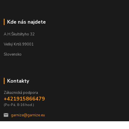
Kde nás najdete
A.H.Škultétyho 32
Veľký Krtíš 99001
Slovensko
Kontakty
Zákaznická podpora
+421915866479
(Po-Pá, 8-16 hod.)
garnize@garnize.eu