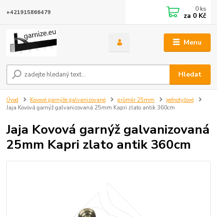
0
ks
+421915866479
za
0 Kč
Menu
Hledat
Úvod
Kovové garnýže galvanizované
průměr 25mm
jednotyčové
Jaja Kovová garnýž galvanizovaná 25mm Kapri zlato antik 360cm
Jaja Kovová garnýž galvanizovaná
25mm Kapri zlato antik 360cm