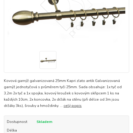
Kovová garnýž galvanizovaná 25mm Kapri zlato antik Galvanizovaná
garnýž jednotyčová s průměrem tyči 25mm. Sada obsahuje: 1x tyč od
3,2m 2x tyč a 1x spojka, kovový kroužek s kovovým skřipcem 1 ks na
každých 10cm, 2x koncovka, 2x držák na stěnu (při délce od 3m jsou
držáky 3ks), šrouby a hmoždinky. ...
celý popis
Dostupnost
Skladem
Délka