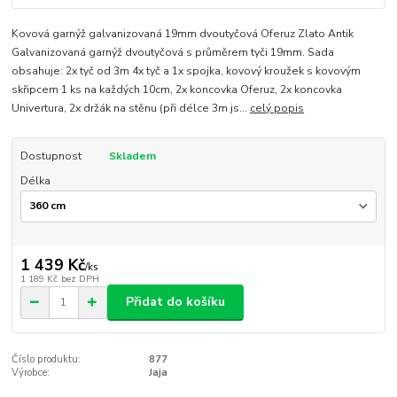
Kovová garnýž galvanizovaná 19mm dvoutyčová Oferuz Zlato Antik
Galvanizovaná garnýž dvoutyčová s průměrem tyči 19mm. Sada
obsahuje: 2x tyč od 3m 4x tyč a 1x spojka, kovový kroužek s kovovým
skřipcem 1 ks na každých 10cm, 2x koncovka Oferuz, 2x koncovka
Univertura, 2x držák na stěnu (při délce 3m js...
celý popis
Dostupnost
Skladem
Délka
1 439 Kč
/
ks
1 189 Kč
bez DPH
Přidat do košíku
Číslo produktu:
877
Výrobce:
Jaja