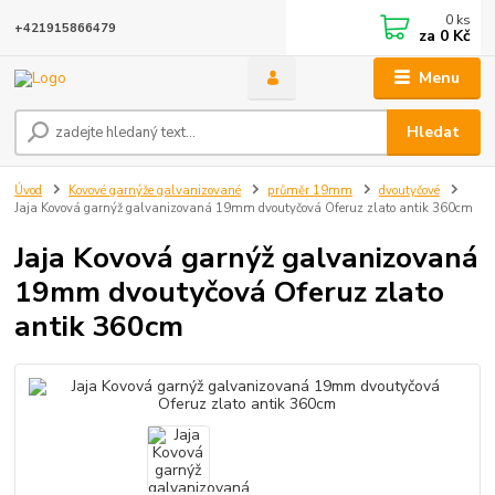
0
ks
+421915866479
za
0 Kč
Menu
Hledat
Úvod
Kovové garnýže galvanizované
průměr 19mm
dvoutyčové
Jaja Kovová garnýž galvanizovaná 19mm dvoutyčová Oferuz zlato antik 360cm
Jaja Kovová garnýž galvanizovaná
19mm dvoutyčová Oferuz zlato
antik 360cm