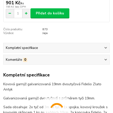
901 Kč
/
ks
745 Kč
bez DPH
Přidat do košíku
Číslo produktu:
873
Výrobce:
Jaja
Kompletní specifikace
Komentáře
0
Kompletní specifikace
Kovová garnýž galvanizovaná 19mm dvoutyčová Fidelio Zlato
Antyk
Galvanizovaná garnýž dvoutyčová s průměrem tyči 19mm.
Sada obsahuje: 2x tyč od 3m 4x tyč a 1x spojka, kovový kroužek s
kovovým skřipcem 1 ks na každých 10cm, 2x koncovka Fidelio, 2x