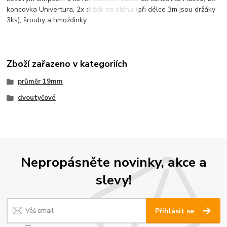
koncovka Univertura, 2x držák na stěnu (při délce 3m jsou držáky
3ks), šrouby a hmoždinky
Zboží zařazeno v kategoriích
průměr 19mm
dvoutyčové
Nepropásněte novinky, akce a
slevy!
Přihlásit se