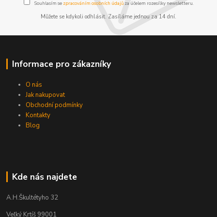
Souhlasím se
zpracováním osobních údajů
za účelem rozesílky newsletteru.
Můžete se kdykoli odhlásit. Zasíláme jednou za 14 dní.
Informace pro zákazníky
O nás
Jak nakupovat
Obchodní podmínky
Kontakty
Blog
Kde nás najdete
A.H.Škultétyho 32
Veľký Krtíš 99001