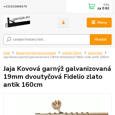
0
ks
+421915866479
za
0 Kč
Menu
Hledat
Úvod
Kovové garnýže galvanizované
průměr 19mm
dvoutyčové
Jaja Kovová garnýž galvanizovaná 19mm dvoutyčová Fidelio zlato antik 160cm
Jaja Kovová garnýž galvanizovaná
19mm dvoutyčová Fidelio zlato
antik 160cm