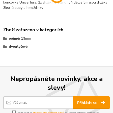
koncovka Univertura, 2x držák na stěnu (při délce 3m jsou držáky
3ks), šrouby a hmoždinky
Zboží zařazeno v kategoriích
průměr 19mm
dvoutyčové
Nepropásněte novinky, akce a
slevy!
Přihlásit se
Souhlasím se
zpracováním osobních údajů
za účelem rozesílky newsletteru.