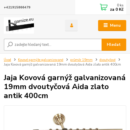
0
ks
+421915866479
za
0 Kč
Menu
Hledat
Úvod
Kovové garnýže galvanizované
průměr 19mm
dvoutyčové
Jaja Kovová garnýž galvanizovaná 19mm dvoutyčová Aida zlato antik 400cm
Jaja Kovová garnýž galvanizovaná
19mm dvoutyčová Aida zlato
antik 400cm