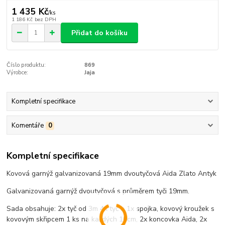
1 435 Kč
/
ks
1 186 Kč
bez DPH
Přidat do košíku
Číslo produktu:
869
Výrobce:
Jaja
Kompletní specifikace
Komentáře
0
Kompletní specifikace
Kovová garnýž galvanizovaná 19mm dvoutyčová Aida Zlato Antyk
Galvanizovaná garnýž dvoutyčová s průměrem tyči 19mm.
Sada obsahuje: 2x tyč od 3m 4x tyč a 1x spojka, kovový kroužek s
kovovým skřipcem 1 ks na každých 10cm, 2x koncovka Aida, 2x