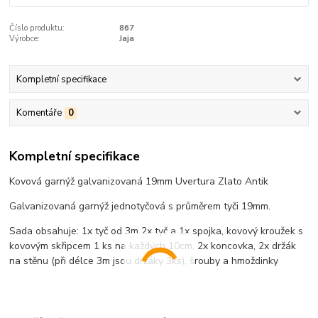
Číslo produktu:
867
Výrobce:
Jaja
Kompletní specifikace
Komentáře
0
Kompletní specifikace
Kovová garnýž galvanizovaná 19mm Uvertura Zlato Antik
Galvanizovaná garnýž jednotyčová s průměrem tyči 19mm.
Sada obsahuje: 1x tyč od 3m 2x tyč a 1x spojka, kovový kroužek s
kovovým skřipcem 1 ks na každých 10cm, 2x koncovka, 2x držák
na stěnu (při délce 3m jsou držáky 3ks), šrouby a hmoždinky