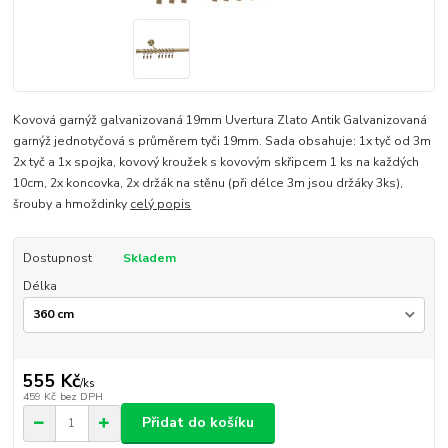
Kovová garnýž galvanizovaná 19mm Uvertura Zlato Antik Galvanizovaná
garnýž jednotyčová s průměrem tyči 19mm. Sada obsahuje: 1x tyč od 3m
2x tyč a 1x spojka, kovový kroužek s kovovým skřipcem 1 ks na každých
10cm, 2x koncovka, 2x držák na stěnu (při délce 3m jsou držáky 3ks),
šrouby a hmoždinky
celý popis
Dostupnost
Skladem
Délka
555 Kč
/
ks
459 Kč
bez DPH
Přidat do košíku