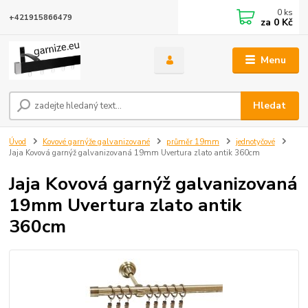
0
ks
+421915866479
za
0 Kč
Menu
Hledat
Úvod
Kovové garnýže galvanizované
průměr 19mm
jednotyčové
Jaja Kovová garnýž galvanizovaná 19mm Uvertura zlato antik 360cm
Jaja Kovová garnýž galvanizovaná
19mm Uvertura zlato antik
360cm