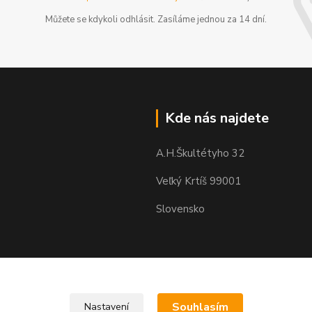
Můžete se kdykoli odhlásit. Zasíláme jednou za 14 dní.
Kde nás najdete
A.H.Škultétyho 32
Veľký Krtíš 99001
Slovensko
Souhlasím
Nastavení