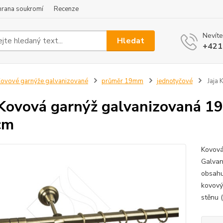
hrana soukromí
Recenze
Nevíte
Hledat
+421
ovové garnýže galvanizované
průměr 19mm
jednotyčové
Jaja 
 Kovová garnýž galvanizovaná 1
cm
Kovová
Galvan
obsahu
kovový
stěnu 