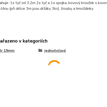
huje: 1x tyč od 3,2m 2x tyč a 1x spojka, kovový kroužek s kov
stěnu (při délce 3m jsou držáky 3ks), šrouby a hmoždinky
zařazeno v kategoriích
ěr 19mm
jednotyčové