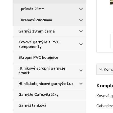
průměr 25mm
hranaté 20x20mm
Garnýž 19mm černá
Kovové garnýže z PVC
komponenty
Stropní PVC kolejnice
Hliníkové stropní garnyže
Kompl
smart
Hliník.kolejnicové garnýže Lux
Komple
Garnýže Cafe,vitrážky
Kovová g
Garnýž lanková
Galvaniz