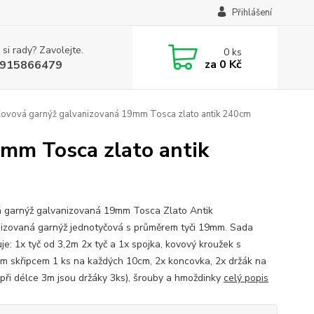
Přihlášení
 si rady? Zavolejte.
0
ks
za
0 Kč
915866479
Kovová garnýž galvanizovaná 19mm Tosca zlato antik 240cm
9mm Tosca zlato antik
 garnýž galvanizovaná 19mm Tosca Zlato Antik
izovaná garnýž jednotyčová s průměrem tyči 19mm. Sada
je: 1x tyč od 3,2m 2x tyč a 1x spojka, kovový kroužek s
m skřipcem 1 ks na každých 10cm, 2x koncovka, 2x držák na
(při délce 3m jsou držáky 3ks), šrouby a hmoždinky
celý popis