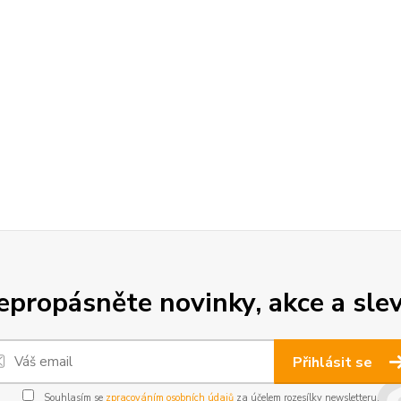
epropásněte novinky, akce a slev
Přihlásit se
Souhlasím se
zpracováním osobních údajů
za účelem rozesílky newsletteru.