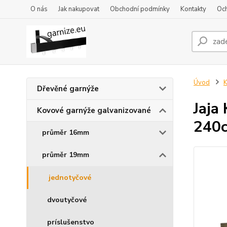
O nás
Jak nakupovat
Obchodní podmínky
Kontakty
Oc
Úvod
K
Dřevěné garnýže
Jaja
Kovové garnýže galvanizované
240
průměr 16mm
průměr 19mm
jednotyčové
dvoutyčové
príslušenstvo