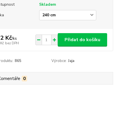
tupnost
Skladem
ka
2 Kč
/
ks
Přidat do košíku
 Kč
bez DPH
roduktu:
865
Výrobce:
Jaja
Komentáře
0