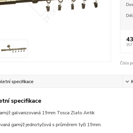
Dos
Dél
43
357
Číslo p
etní specifikace
tní specifikace
arnýž galvanizovaná 19mm Tosca Zlato Antik
ovaná garnýž jednotyčová s průměrem tyči 19mm.