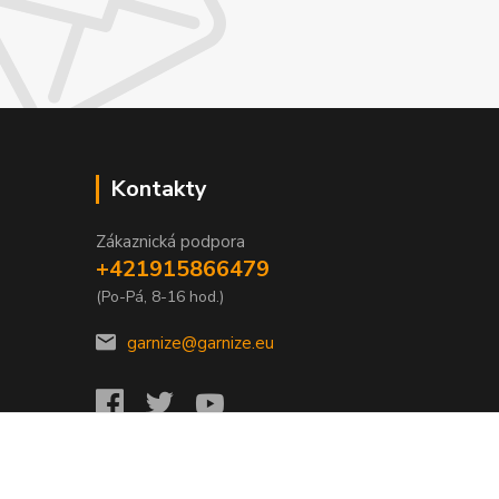
Kontakty
Zákaznická podpora
+421915866479
(Po-Pá, 8-16 hod.)
garnize@garnize.eu