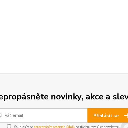
epropásněte novinky, akce a slev
Přihlásit se
Souhlasím se
zpracováním osobních údajů
za účelem rozesílky newsletteru.