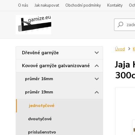
O nás
Jak nakupovat
Obchodní podmínky
Kontakty
Oc
Úvod
K
Dřevěné garnýže
Jaja
Kovové garnýže galvanizované
300
průměr 16mm
průměr 19mm
jednotyčové
dvoutyčové
príslušenstvo