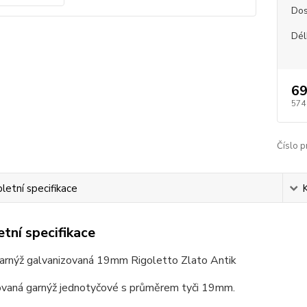
Dos
Dél
69
574
Číslo p
etní specifikace
tní specifikace
arnýž galvanizovaná 19mm Rigoletto Zlato Antik
ovaná garnýž jednotyčové s průměrem tyči 19mm.