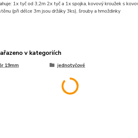
huje: 1x tyč od 3,2m 2x tyč a 1x spojka, kovový kroužek s kov
stěnu (při délce 3m jsou držáky 3ks), šrouby a hmoždinky
zařazeno v kategoriích
ěr 19mm
jednotyčové