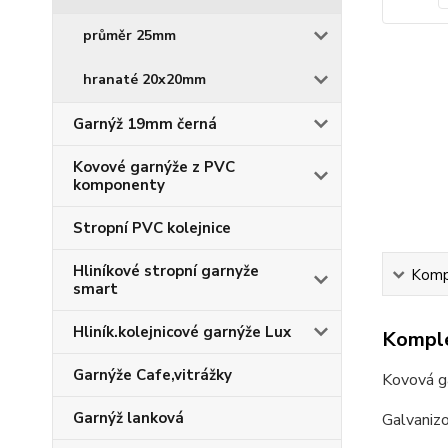
průměr 25mm
hranaté 20x20mm
Garnýž 19mm černá
Kovové garnýže z PVC
komponenty
Stropní PVC kolejnice
Hliníkové stropní garnyže
Kompl
smart
Hliník.kolejnicové garnýže Lux
Komple
Garnýže Cafe,vitrážky
Kovová g
Garnýž lanková
Galvaniz