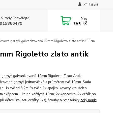
Přihlášení
 si rady? Zavolejte.
0
ks
za
0 Kč
915866479
Kovová garnýž galvanizovaná 19mm Rigoletto zlato antik 300cm
mm Rigoletto zlato antik
 garnýž galvanizovaná 19mm Rigoletto Zlato Antik
izovaná garnýž jednotyčové s průměrem tyči 19mm. Sada
je: 1x tyč od 3,2m 2x tyč a 1x spojka, kovový kroužek s
m skřipcem 1 ks na každých 10cm, 2x koncovka, 2x držák na
(při délce 3m jsou držáky 3ks), šrouby a hmoždinky
celý popis