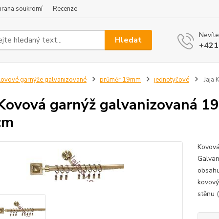
hrana soukromí
Recenze
Nevíte
Hledat
+421
ovové garnýže galvanizované
průměr 19mm
jednotyčové
Jaja 
 Kovová garnýž galvanizovaná 19
cm
Kovová
Galvan
obsahu
kovový
stěnu 