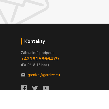
Kontakty
Zákaznická podpora
+421915866479
(Po-Pá, 8-16 hod.)
garnize@garnize.eu