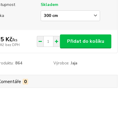
tupnost
Skladem
ka
5 Kč
/
ks
Přidat do košíku
 Kč
bez DPH
roduktu:
864
Výrobce:
Jaja
Komentáře
0