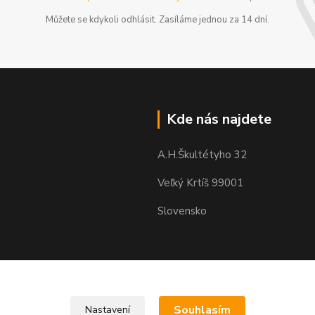
Můžete se kdykoli odhlásit. Zasíláme jednou za 14 dní.
Kde nás najdete
A.H.Škultétyho 32
Veľký Krtíš 99001
Slovensko
Souhlasím
Nastavení