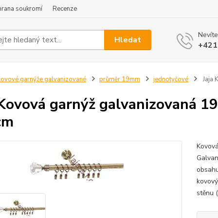
hrana soukromí
Recenze
Nevíte
Hledat
+421
ovové garnýže galvanizované
průměr 19mm
jednotyčové
Jaja 
 Kovová garnýž galvanizovaná 19
cm
Kovová
Galvan
obsahu
kovový
stěnu 