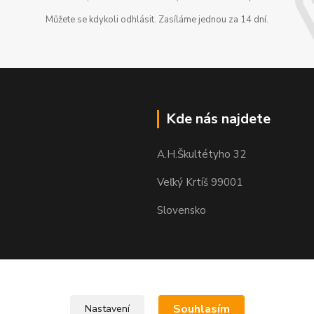
Můžete se kdykoli odhlásit. Zasíláme jednou za 14 dní.
Kde nás najdete
A.H.Škultétyho 32
Veľký Krtíš 99001
Slovensko
Souhlasím
Nastavení