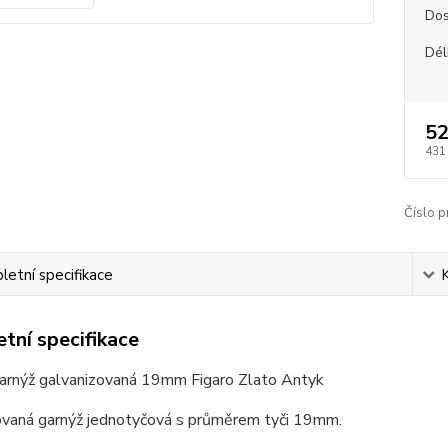
Dos
Dél
52
431
Číslo p
etní specifikace
tní specifikace
arnýž galvanizovaná 19mm Figaro Zlato Antyk
ovaná garnýž jednotyčová s průměrem tyči 19mm.