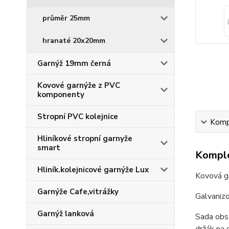
průměr 25mm
hranaté 20x20mm
Garnýž 19mm černá
Kovové garnýže z PVC
komponenty
Stropní PVC kolejnice
Kompl
Hliníkové stropní garnyže
smart
Komple
Hliník.kolejnicové garnýže Lux
Kovová g
Garnýže Cafe,vitrážky
Galvaniz
Garnýž lanková
Sada obsa