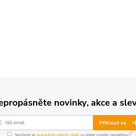
epropásněte novinky, akce a slev
Přihlásit se
Souhlasím se
zpracováním osobních údajů
za účelem rozesílky newsletteru.