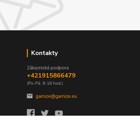
Kontakty
Zákaznická podpora
+421915866479
(Po-Pá, 8-16 hod.)
garnize@garnize.eu