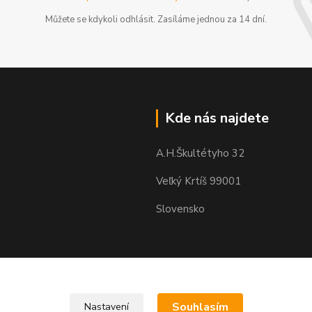
Můžete se kdykoli odhlásit. Zasíláme jednou za 14 dní.
Kde nás najdete
A.H.Škultétyho 32
Veľký Krtíš 99001
Slovensko
Souhlasím
Nastavení