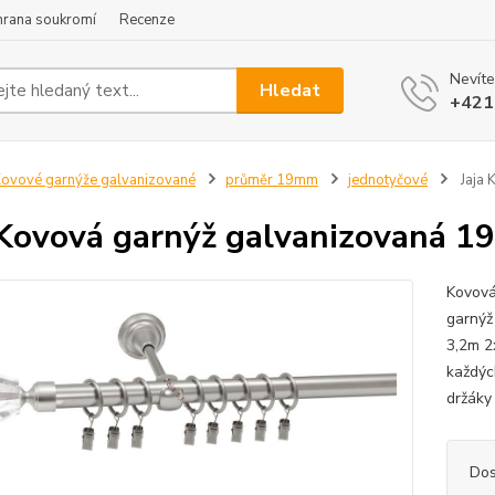
hrana soukromí
Recenze
Nevíte
Hledat
+421
ovové garnýže galvanizované
průměr 19mm
jednotyčové
Jaja 
 Kovová garnýž galvanizovaná 
Kovová
garnýž
3,2m 2
každýc
držáky
Dos