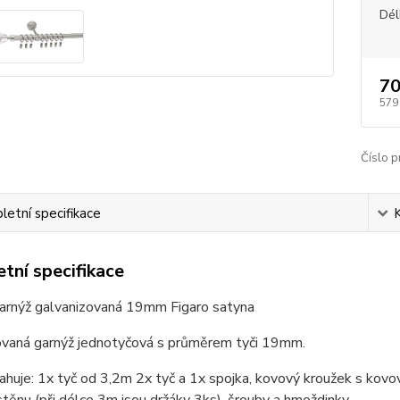
Dél
70
579
Číslo p
etní specifikace
tní specifikace
arnýž galvanizovaná 19mm Figaro satyna
ovaná garnýž jednotyčová s průměrem tyči 19mm.
huje: 1x tyč od 3,2m 2x tyč a 1x spojka, kovový kroužek s kov