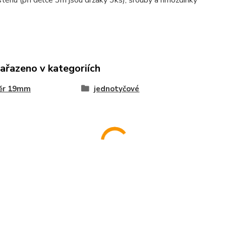
stěnu (při délce 3m jsou držáky 3ks), šrouby a hmoždinky
zařazeno v kategoriích
ěr 19mm
jednotyčové