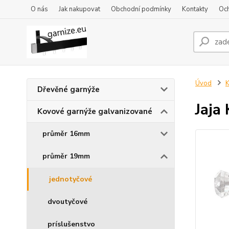
O nás
Jak nakupovat
Obchodní podmínky
Kontakty
Oc
Úvod
K
Dřevěné garnýže
Jaja
Kovové garnýže galvanizované
průměr 16mm
průměr 19mm
jednotyčové
dvoutyčové
príslušenstvo