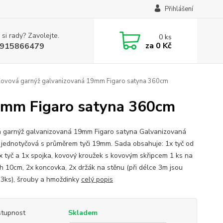
Přihlášení
 si rady? Zavolejte.
0
ks
za
0 Kč
915866479
Kovová garnýž galvanizovaná 19mm Figaro satyna 360cm
19mm Figaro satyna 360cm
 garnýž galvanizovaná 19mm Figaro satyna Galvanizovaná
 jednotyčová s průměrem tyči 19mm. Sada obsahuje: 1x tyč od
x tyč a 1x spojka, kovový kroužek s kovovým skřipcem 1 ks na
h 10cm, 2x koncovka, 2x držák na stěnu (při délce 3m jsou
 3ks), šrouby a hmoždinky
celý popis
tupnost
Skladem