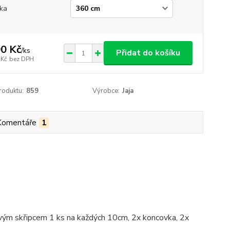
ka
0 Kč
/
ks
Přidat do košíku
 Kč
bez DPH
roduktu:
859
Výrobce:
Jaja
Komentáře
1
ovým skřipcem 1 ks na každých 10cm, 2x koncovka, 2x