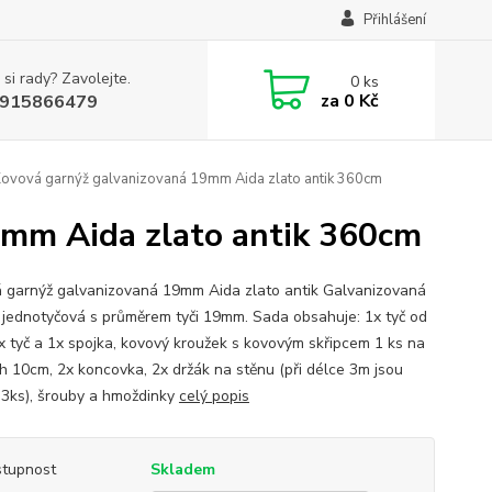
Přihlášení
 si rady? Zavolejte.
0
ks
za
0 Kč
915866479
Kovová garnýž galvanizovaná 19mm Aida zlato antik 360cm
9mm Aida zlato antik 360cm
 garnýž galvanizovaná 19mm Aida zlato antik Galvanizovaná
 jednotyčová s průměrem tyči 19mm. Sada obsahuje: 1x tyč od
x tyč a 1x spojka, kovový kroužek s kovovým skřipcem 1 ks na
h 10cm, 2x koncovka, 2x držák na stěnu (při délce 3m jsou
 3ks), šrouby a hmoždinky
celý popis
tupnost
Skladem