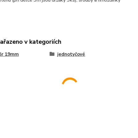
stěnu (při délce 3m jsou držáky 3ks), šrouby a hmoždinky
zařazeno v kategoriích
ěr 19mm
jednotyčové