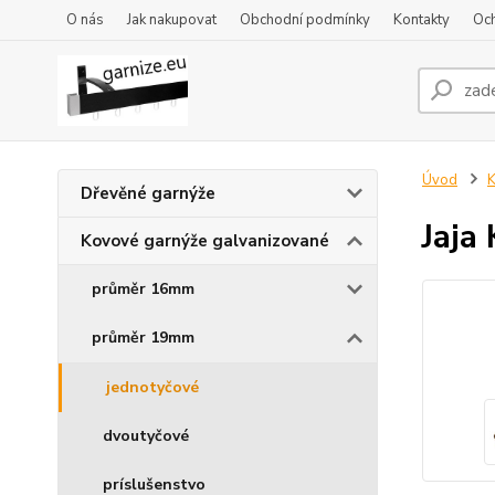
O nás
Jak nakupovat
Obchodní podmínky
Kontakty
Oc
Úvod
K
Dřevěné garnýže
Jaja
Kovové garnýže galvanizované
průměr 16mm
průměr 19mm
jednotyčové
dvoutyčové
príslušenstvo