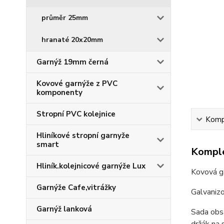
průměr 25mm
hranaté 20x20mm
Garnýž 19mm černá
Kovové garnýže z PVC
komponenty
Stropní PVC kolejnice
Kompl
Hliníkové stropní garnyže
smart
Komple
Hliník.kolejnicové garnýže Lux
Kovová g
Garnýže Cafe,vitrážky
Galvaniz
Garnýž lanková
Sada obsa