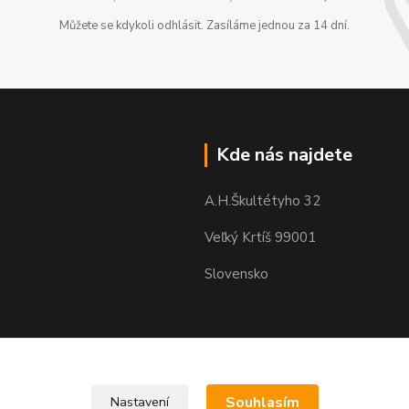
Můžete se kdykoli odhlásit. Zasíláme jednou za 14 dní.
Kde nás najdete
A.H.Škultétyho 32
Veľký Krtíš 99001
Slovensko
Souhlasím
Nastavení