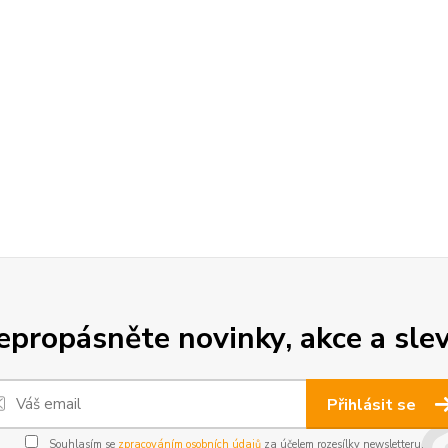
epropásněte novinky, akce a slev
Přihlásit se
Souhlasím se
zpracováním osobních údajů
za účelem rozesílky newsletteru.