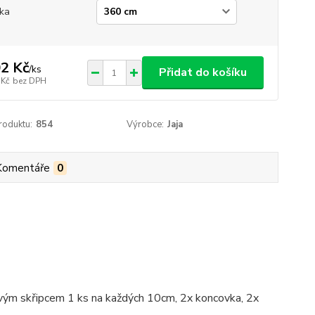
ka
2 Kč
/
ks
Přidat do košíku
 Kč
bez DPH
roduktu:
854
Výrobce:
Jaja
Komentáře
0
ovým skřipcem 1 ks na každých 10cm, 2x koncovka, 2x