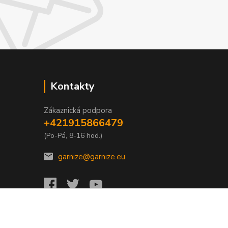
Kontakty
Zákaznická podpora
+421915866479
(Po-Pá, 8-16 hod.)
garnize@garnize.eu