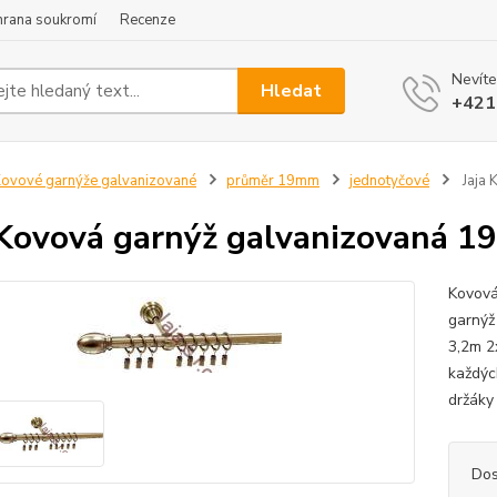
hrana soukromí
Recenze
Nevíte
Hledat
+421
ovové garnýže galvanizované
průměr 19mm
jednotyčové
Jaja 
 Kovová garnýž galvanizovaná 1
Kovová
garnýž
3,2m 2
každýc
držáky
Dos