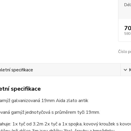
Dél
70
580
Číslo p
etní specifikace
tní specifikace
arnýž galvanizovaná 19mm Aida zlato antik
ovaná garnýž jednotyčová s průměrem tyči 19mm.
huje: 1x tyč od 3,2m 2x tyč a 1x spojka, kovový kroužek s kov