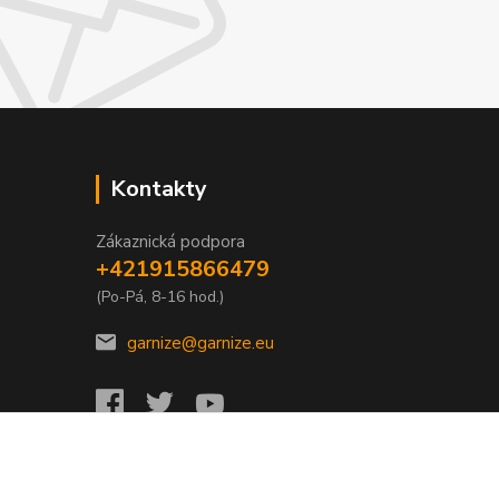
Kontakty
Zákaznická podpora
+421915866479
(Po-Pá, 8-16 hod.)
garnize@garnize.eu