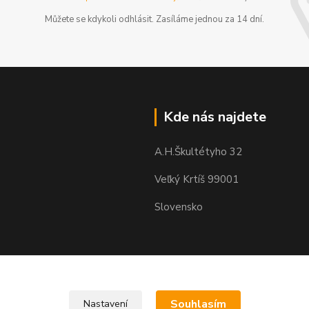
Můžete se kdykoli odhlásit. Zasíláme jednou za 14 dní.
Kde nás najdete
A.H.Škultétyho 32
Veľký Krtíš 99001
Slovensko
Souhlasím
Nastavení