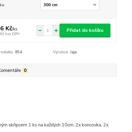
ka
6 Kč
/
ks
Přidat do košíku
 Kč
bez DPH
roduktu:
854
Výrobce:
Jaja
Komentáře
0
ovým skřipcem 1 ks na každých 10cm, 2x koncovka, 2x