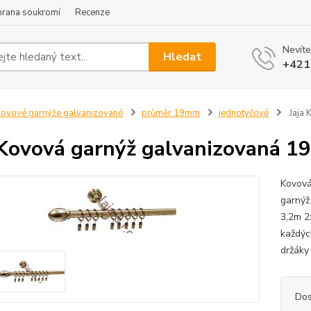
hrana soukromí
Recenze
Nevíte
Hledat
+421
ovové garnýže galvanizované
průměr 19mm
jednotyčové
Jaja 
 Kovová garnýž galvanizovaná 1
Kovová
garnýž
3,2m 2
každýc
držáky
Dos