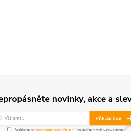
epropásněte novinky, akce a slev
Přihlásit se
Souhlasím se
zpracováním osobních údajů
za účelem rozesílky newsletteru.