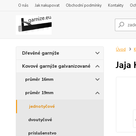
O nás
Jak nakupovat
Obchodní podmínky
Kontakty
Oc
Úvod
K
Dřevěné garnýže
Jaja
Kovové garnýže galvanizované
průměr 16mm
průměr 19mm
jednotyčové
dvoutyčové
príslušenstvo