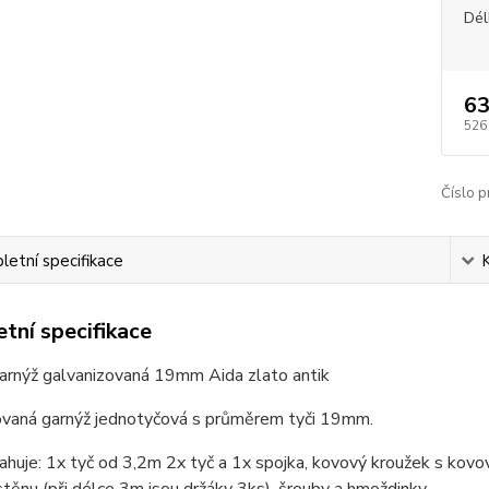
Dél
63
526
Číslo p
etní specifikace
tní specifikace
arnýž galvanizovaná 19mm Aida zlato antik
ovaná garnýž jednotyčová s průměrem tyči 19mm.
huje: 1x tyč od 3,2m 2x tyč a 1x spojka, kovový kroužek s kov