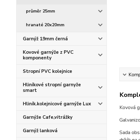
průměr 25mm
hranaté 20x20mm
Garnýž 19mm černá
Kovové garnýže z PVC
komponenty
Stropní PVC kolejnice
Kompl
Hliníkové stropní garnyže
smart
Komple
Hliník.kolejnicové garnýže Lux
Kovová g
Garnýže Cafe,vitrážky
Galvaniz
Garnýž lanková
Sada obsa