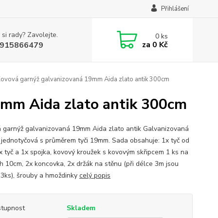
Přihlášení
 si rady? Zavolejte.
0
ks
za
0 Kč
915866479
Kovová garnýž galvanizovaná 19mm Aida zlato antik 300cm
9mm Aida zlato antik 300cm
 garnýž galvanizovaná 19mm Aida zlato antik Galvanizovaná
 jednotyčová s průměrem tyči 19mm. Sada obsahuje: 1x tyč od
x tyč a 1x spojka, kovový kroužek s kovovým skřipcem 1 ks na
h 10cm, 2x koncovka, 2x držák na stěnu (při délce 3m jsou
 3ks), šrouby a hmoždinky
celý popis
tupnost
Skladem