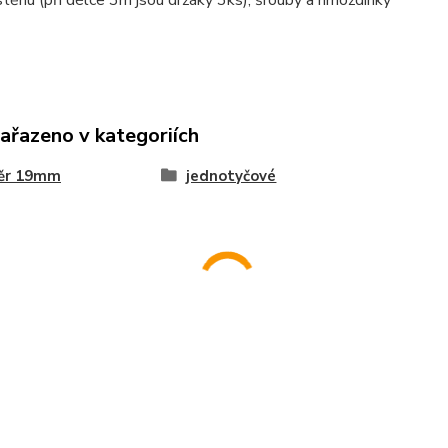
stěnu (při délce 3m jsou držáky 3ks), šrouby a hmoždinky
zařazeno v kategoriích
ěr 19mm
jednotyčové