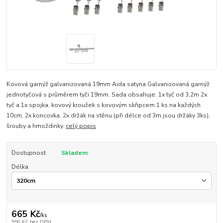
Kovová garnýž galvanizovaná 19mm Aida satyna Galvanizovaná garnýž
jednotyčová s průměrem tyči 19mm. Sada obsahuje: 1x tyč od 3,2m 2x
tyč a 1x spojka, kovový kroužek s kovovým skřipcem 1 ks na každých
10cm, 2x koncovka, 2x držák na stěnu (při délce od 3m jsou držáky 3ks),
šrouby a hmoždinky.
celý popis
Dostupnost
Skladem
Délka
665 Kč
/
ks
550 Kč
bez DPH