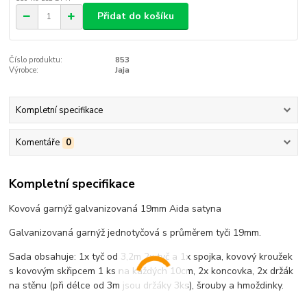
Přidat do košíku
Číslo produktu:
853
Výrobce:
Jaja
Kompletní specifikace
Komentáře
0
Kompletní specifikace
Kovová garnýž galvanizovaná 19mm Aida satyna
Galvanizovaná garnýž jednotyčová s průměrem tyči 19mm.
Sada obsahuje: 1x tyč od 3,2m 2x tyč a 1x spojka, kovový kroužek
s kovovým skřipcem 1 ks na každých 10cm, 2x koncovka, 2x držák
na stěnu (při délce od 3m jsou držáky 3ks), šrouby a hmoždinky.