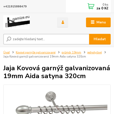
0
ks
+421915866479
za
0 Kč
Menu
Hledat
Úvod
Kovové garnýže galvanizované
průměr 19mm
jednotyčové
Jaja Kovová garnýž galvanizovaná 19mm Aida satyna 320cm
Jaja Kovová garnýž galvanizovaná
19mm Aida satyna 320cm