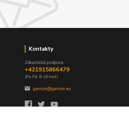
Kontakty
Zákaznická podpora
+421915866479
(Po-Pá, 8-16 hod.)
garnize@garnize.eu