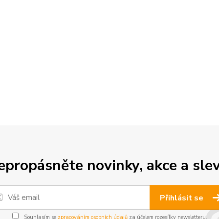
epropásněte novinky, akce a slev
Přihlásit se
Souhlasím se
zpracováním osobních údajů
za účelem rozesílky newsletteru.