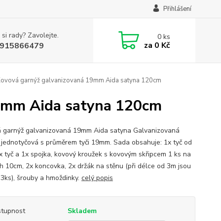
Přihlášení
 si rady? Zavolejte.
0
ks
za
0 Kč
915866479
Kovová garnýž galvanizovaná 19mm Aida satyna 120cm
19mm Aida satyna 120cm
 garnýž galvanizovaná 19mm Aida satyna Galvanizovaná
 jednotyčová s průměrem tyči 19mm. Sada obsahuje: 1x tyč od
x tyč a 1x spojka, kovový kroužek s kovovým skřipcem 1 ks na
h 10cm, 2x koncovka, 2x držák na stěnu (při délce od 3m jsou
 3ks), šrouby a hmoždinky.
celý popis
tupnost
Skladem