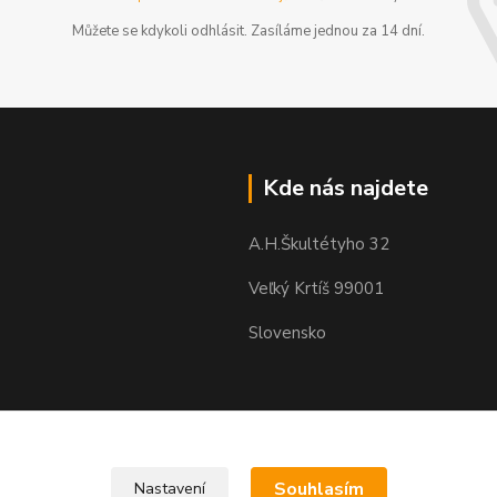
Můžete se kdykoli odhlásit. Zasíláme jednou za 14 dní.
Kde nás najdete
A.H.Škultétyho 32
Veľký Krtíš 99001
Slovensko
Souhlasím
Nastavení