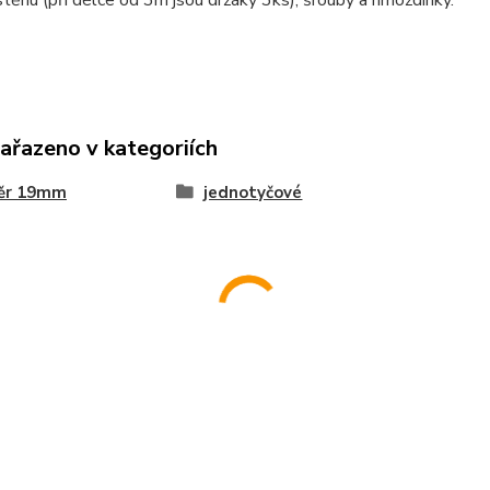
stěnu (při délce od 3m jsou držáky 3ks), šrouby a hmoždinky.
zařazeno v kategoriích
ěr 19mm
jednotyčové