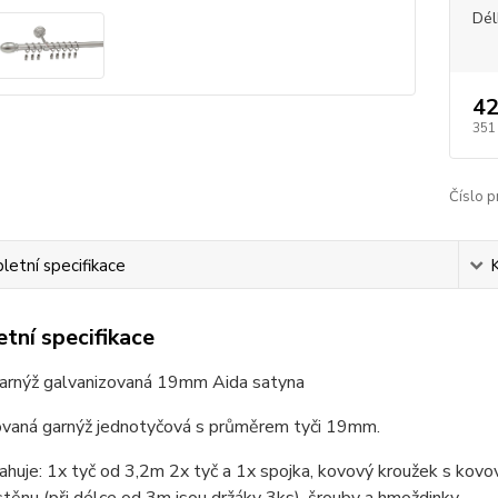
Dél
42
351
Číslo p
etní specifikace
tní specifikace
arnýž galvanizovaná 19mm Aida satyna
ovaná garnýž jednotyčová s průměrem tyči 19mm.
huje: 1x tyč od 3,2m 2x tyč a 1x spojka, kovový kroužek s kov