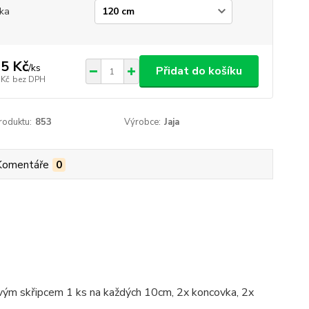
ka
5 Kč
/
ks
Přidat do košíku
 Kč
bez DPH
roduktu:
853
Výrobce:
Jaja
Komentáře
0
ovým skřipcem 1 ks na každých 10cm, 2x koncovka, 2x