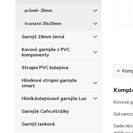
průměr 25mm
hranaté 20x20mm
Garnýž 19mm černá
Kovové garnýže z PVC
komponenty
Stropní PVC kolejnice
Kompl
Hliníkové stropní garnyže
smart
Komple
Hliník.kolejnicové garnýže Lux
Kovová g
Garnýže Cafe,vitrážky
Galvaniz
Garnýž lanková
Sada obsa