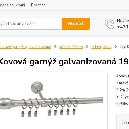
hrana soukromí
Recenze
Nevíte
Hledat
+421
ovové garnýže galvanizované
průměr 19mm
jednotyčové
Jaja 
 Kovová garnýž galvanizovaná 
Kovová
garnýž
3,2m 2
každýc
držáky
Dos