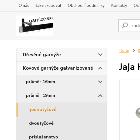
O nás
Jak nakupovat
Obchodní podmínky
Kontakty
Oc
Úvod
K
Dřevěné garnýže
Jaja
Kovové garnýže galvanizované
průměr 16mm
průměr 19mm
jednotyčové
dvoutyčové
príslušenstvo