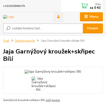
0
ks
+421915866479
za
0 Kč
Menu
Hledat
Úvod
Dřevěné garnýže
Jaja Garnýžový kroužek+skřipec Bílí
Jaja Garnýžový kroužek+skřipec
Bílí
Garnýžový kroužek+skřipec Bílí
celý popis