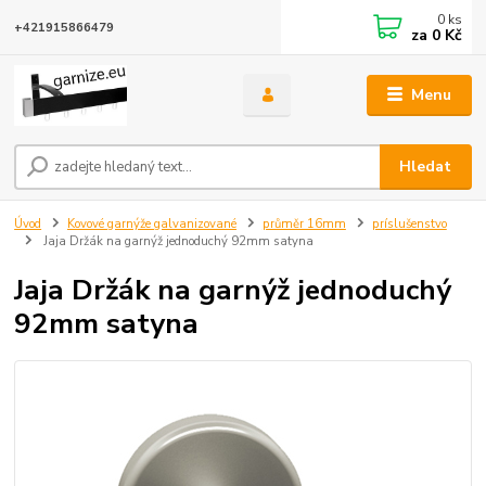
0
ks
+421915866479
za
0 Kč
Menu
Hledat
Úvod
Kovové garnýže galvanizované
průměr 16mm
príslušenstvo
Jaja Držák na garnýž jednoduchý 92mm satyna
Jaja Držák na garnýž jednoduchý
92mm satyna