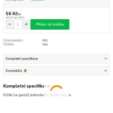
56 Kč
/
ks
46 Kč
bez DPH
Přidat do košíku
Číslo produktu:
882
Výrobce:
Jaja
Kompletní specifikace
Komentáře
0
Kompletní specifikace
Držák na garnýž jednoduchý 92mm satyna