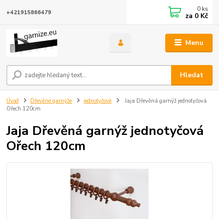
0
ks
+421915866479
za
0 Kč
Menu
Hledat
Úvod
Dřevěné garnýže
jednotyčové
Jaja Dřevěná garnýž jednotyčová
Ořech 120cm
Jaja Dřevěná garnýž jednotyčová
Ořech 120cm