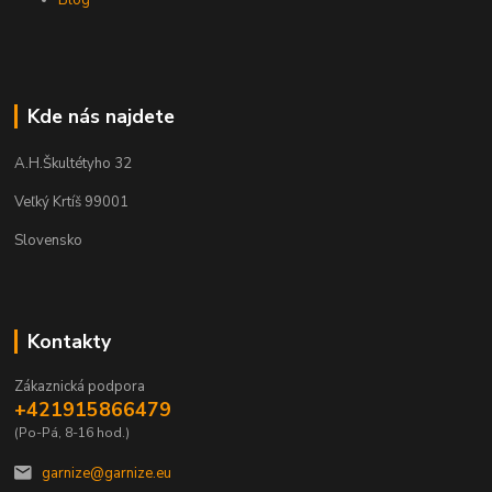
Blog
Kde nás najdete
A.H.Škultétyho 32
Veľký Krtíš 99001
Slovensko
Kontakty
Zákaznická podpora
+421915866479
(Po-Pá, 8-16 hod.)
garnize@garnize.eu