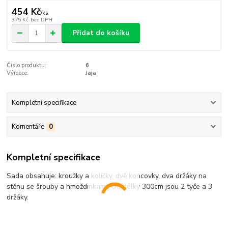
454 Kč
/
ks
375 Kč
bez DPH
Přidat do košíku
Číslo produktu:
6
Výrobce:
Jaja
Kompletní specifikace
Komentáře
0
Kompletní specifikace
Sada obsahuje: kroužky a kolíčky, dvě koncovky, dva držáky na
stěnu se šrouby a hmoždinkami. Od délky 300cm jsou 2 tyče a 3
držáky.