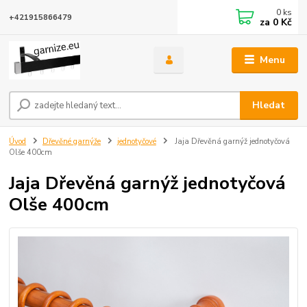
0
ks
+421915866479
za
0 Kč
Menu
Hledat
Úvod
Dřevěné garnýže
jednotyčové
Jaja Dřevěná garnýž jednotyčová
Olše 400cm
Jaja Dřevěná garnýž jednotyčová
Olše 400cm