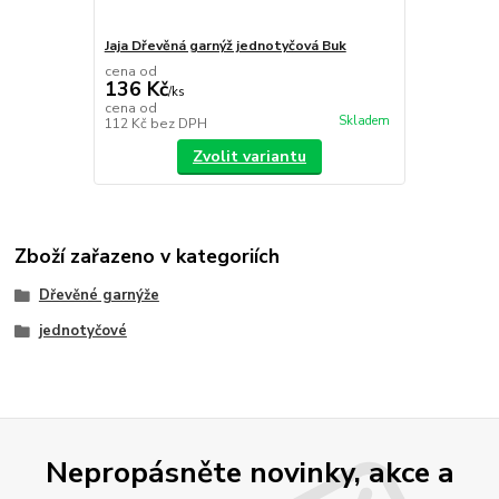
Jaja Dřevěná garnýž jednotyčová Buk
cena od
136 Kč
/
ks
cena od
Skladem
112 Kč
bez DPH
Zvolit variantu
Zboží zařazeno v kategoriích
Dřevěné garnýže
jednotyčové
Nepropásněte novinky, akce a