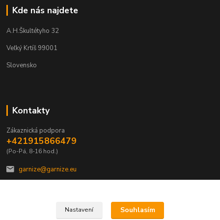
Kde nás najdete
A.H.Škultétyho 32
Veľký Krtíš 99001
Slovensko
Kontakty
Zákaznická podpora
+421915866479
(Po-Pá, 8-16 hod.)
garnize@garnize.eu
Souhlasím
Nastavení