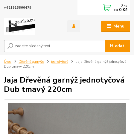
0
ks
+421915866479
za
0 Kč
Menu
Hledat
Úvod
Dřevěné garnýže
jednotyčové
Jaja Dřevěná garnýž jednotyčová
Dub tmavý 220cm
Jaja Dřevěná garnýž jednotyčová
Dub tmavý 220cm