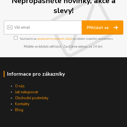
Nepropásněte novinky, akce a
slevy!
Přihlásit se
Souhlasím se
zpracováním osobních údajů
za účelem rozesílky newsletteru.
Můžete se kdykoli odhlásit. Zasíláme jednou za 14 dní.
Informace pro zákazníky
O nás
Jak nakupovat
Obchodní podmínky
Kontakty
Blog