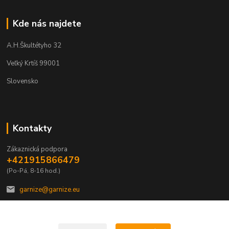
Kde nás najdete
A.H.Škultétyho 32
Veľký Krtíš 99001
Slovensko
Kontakty
Zákaznická podpora
+421915866479
(Po-Pá, 8-16 hod.)
garnize@garnize.eu