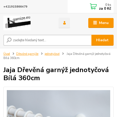
0
ks
+421915866479
za
0 Kč
Menu
Hledat
Úvod
Dřevěné garnýže
jednotyčové
Jaja Dřevěná garnýž jednotyčová
Bílá 360cm
Jaja Dřevěná garnýž jednotyčová
Bílá 360cm