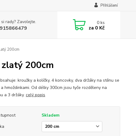
Přihlášení
 si rady? Zavolejte.
0
ks
za
0 Kč
915866479
latý 200cm
 zlatý 200cm
bsahuje: kroužky a kolíčky, 4 koncovky, dva držáky na stěnu se
 a hmoždinkami. Od délky 300cm jsou tyče rozděleny na
nu a 3 držáky.
celý popis
tupnost
Skladem
ka