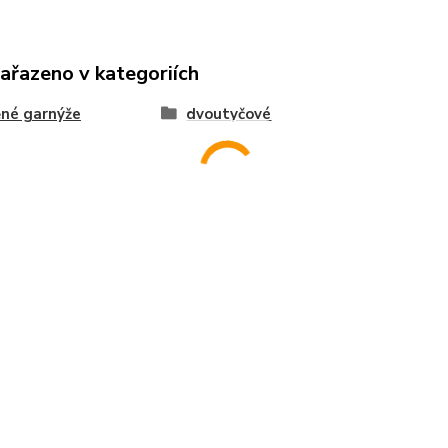
zařazeno v kategoriích
né garnýže
dvoutyčové