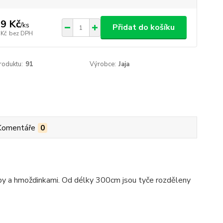
9 Kč
/
ks
Přidat do košíku
 Kč
bez DPH
roduktu:
91
Výrobce:
Jaja
Komentáře
0
ouby a hmoždinkami. Od délky 300cm jsou tyče rozděleny