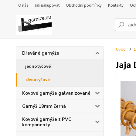
O nás
Jak nakupovat
Obchodní podmínky
Kontakty
Oc
Úvod
D
Dřevěné garnýže
Jaja
jednotyčové
dvoutyčové
Kovové garnýže galvanizované
Garnýž 19mm černá
Kovové garnýže z PVC
komponenty