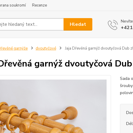
hrana soukromí
Recenze
Nevíte
Hledat
+421
řevěné garnýže
dvoutyčové
Jaja Dřevěná garnýž dvoutyčová Dub z
 Dřevěná garnýž dvoutyčová Dub
Sada o
šrouby
polovi
Dos
Dél