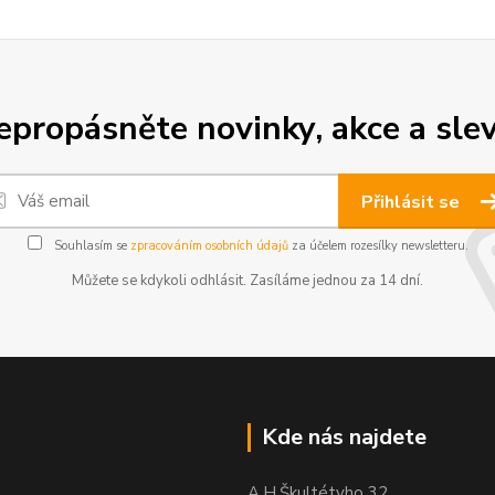
epropásněte novinky, akce a slev
Přihlásit se
Souhlasím se
zpracováním osobních údajů
za účelem rozesílky newsletteru.
Můžete se kdykoli odhlásit. Zasíláme jednou za 14 dní.
Kde nás najdete
A.H.Škultétyho 32