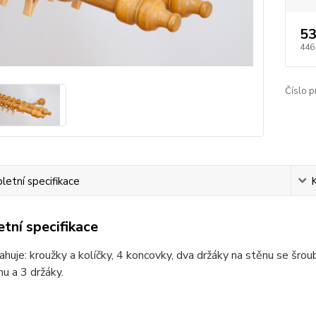
53
446
Číslo p
etní specifikace
tní specifikace
huje: kroužky a kolíčky, 4 koncovky, dva držáky na stěnu se šr
nu a 3 držáky.