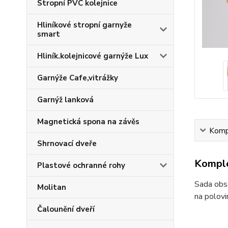
Stropní PVC kolejnice
Hliníkové stropní garnyže
smart
Hliník.kolejnicové garnýže Lux
Garnýže Cafe,vitrážky
Garnýž lanková
Magnetická spona na závěs
Kompl
Shrnovací dveře
Komple
Plastové ochranné rohy
Sada obsa
Molitan
na polovi
Čalounění dveří