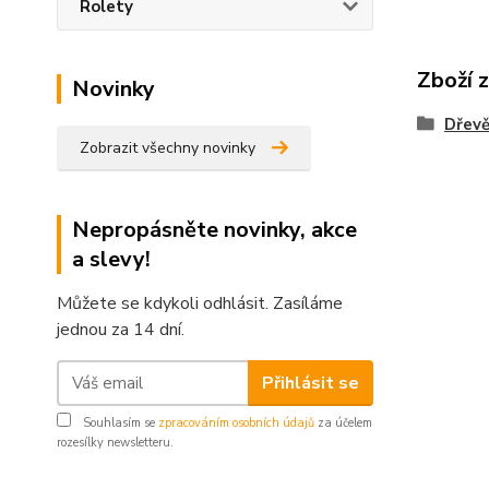
Rolety
Zboží 
Novinky
Dřevě
Zobrazit všechny novinky
Nepropásněte novinky, akce
a slevy!
Můžete se kdykoli odhlásit. Zasíláme
jednou za 14 dní.
Přihlásit se
Souhlasím se
zpracováním osobních údajů
za účelem
rozesílky newsletteru.