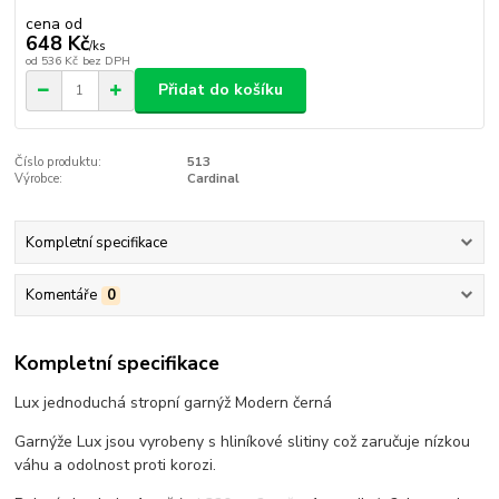
cena od
648 Kč
/
ks
od
536 Kč
bez DPH
Přidat do košíku
Číslo produktu:
513
Výrobce:
Cardinal
Kompletní specifikace
Komentáře
0
Kompletní specifikace
Lux jednoduchá stropní garnýž Modern černá
Garnýže Lux jsou vyrobeny s hliníkové slitiny což zaručuje nízkou
váhu a odolnost proti korozi.