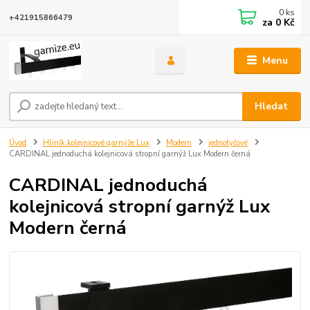
0
ks
+421915866479
za
0 Kč
Menu
Hledat
Úvod
Hliník.kolejnicové garnýže Lux
Modern
jednotyčové
CARDINAL jednoduchá kolejnicová stropní garnýž Lux Modern černá
CARDINAL jednoduchá
kolejnicová stropní garnýž Lux
Modern černá