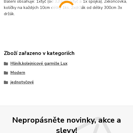
Balení obsahuje: 1xtyč (od 320cm 2xtyč a 1x spojka), 2xkoncovka,
kolíčky na každých 10cm délky 1ks, 2xdržák od délky 300cm 3x
držák.
Zboží zařazeno v kategoriích
Hliník.kolejnicové garnýže Lux
Modern
jednotyčové
Nepropásněte novinky, akce a
slevy!