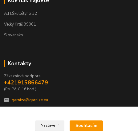
Kde nás najdete
A.H.Škultétyho 32
Veľký Krtíš 99001
Slovensko
Kontakty
Zákaznická podpora
+421915866479
(Po-Pá, 8-16 hod.)
garnize@garnize.eu
Souhlasím
Nastavení