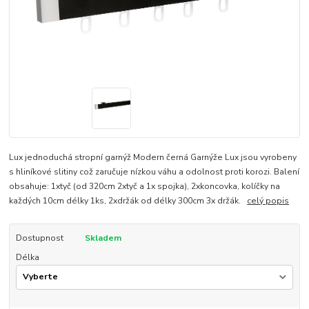
Lux jednoduchá stropní garnýž Modern černá Garnýže Lux jsou vyrobeny
s hliníkové slitiny což zaručuje nízkou váhu a odolnost proti korozi. Balení
obsahuje: 1xtyč (od 320cm 2xtyč a 1x spojka), 2xkoncovka, kolíčky na
každých 10cm délky 1ks, 2xdržák od délky 300cm 3x držák.
celý popis
Dostupnost
Skladem
Délka