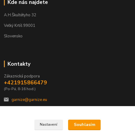
Kde nás najdete
A.H.Škultétyho 32
Veľký Krtíš 99001
Slovensko
Kontakty
Zákaznická podpora
+421915866479
(Po-Pá, 8-16 hod.)
garnize@garnize.eu
Souhlasím
Nastavení