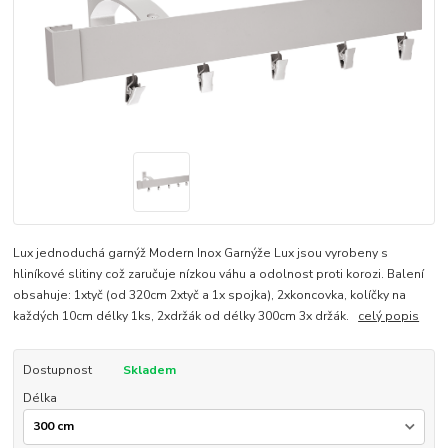
Lux jednoduchá garnýž Modern Inox Garnýže Lux jsou vyrobeny s
hliníkové slitiny což zaručuje nízkou váhu a odolnost proti korozi. Balení
obsahuje: 1xtyč (od 320cm 2xtyč a 1x spojka), 2xkoncovka, kolíčky na
každých 10cm délky 1ks, 2xdržák od délky 300cm 3x držák.
celý popis
Dostupnost
Skladem
Délka