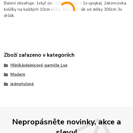
Balení obsahuje: 1xtyč (od 320cm 2xtyč a 1x spojka), 2xkoncovka,
kolíčky na každých 10cm délky 1ks, 2xdržák od délky 300cm 3x
držák.
Zboží zařazeno v kategoriích
Hliník.kolejnicové garnýže Lux
Modern
jednotyčové
Nepropásněte novinky, akce a
slevy!