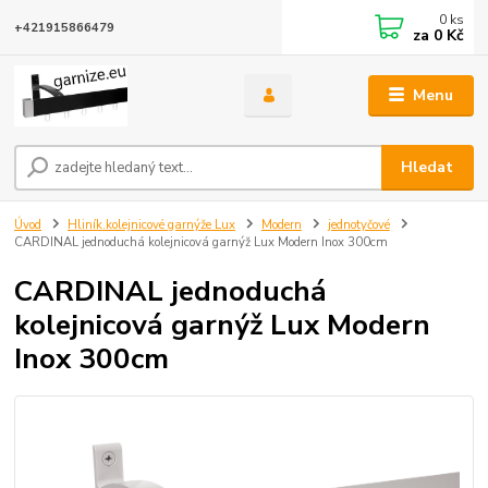
0
ks
+421915866479
za
0 Kč
Menu
Hledat
Úvod
Hliník.kolejnicové garnýže Lux
Modern
jednotyčové
CARDINAL jednoduchá kolejnicová garnýž Lux Modern Inox 300cm
CARDINAL jednoduchá
kolejnicová garnýž Lux Modern
Inox 300cm