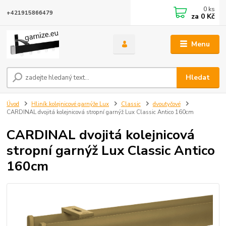
0
ks
+421915866479
za
0 Kč
Menu
Hledat
Úvod
Hliník.kolejnicové garnýže Lux
Classic
dvoutyčové
CARDINAL dvojitá kolejnicová stropní garnýž Lux Classic Antico 160cm
CARDINAL dvojitá kolejnicová
stropní garnýž Lux Classic Antico
160cm