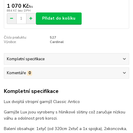
1 070 Kč
/
ks
884 Kč
bez DPH
Přidat do košíku
Číslo produktu:
527
Výrobce:
Cardinal
Kompletní specifikace
Komentáře
0
Kompletní specifikace
Lux dvojitá stropní garnýž Classic Antico
Garnýže Lux jsou vyrobeny s hliníkové slitiny což zaručuje nízkou
váhu a odolnost proti korozi.
Balení obsahuje: 1xtyč (od 320cm 2xtyč a 1x spojka), 2xkoncovka,