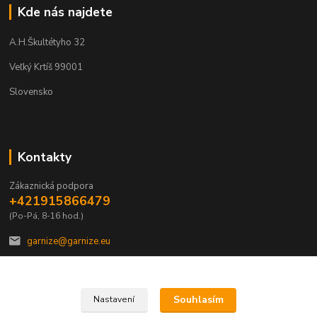
Kde nás najdete
A.H.Škultétyho 32
Veľký Krtíš 99001
Slovensko
Kontakty
Zákaznická podpora
+421915866479
(Po-Pá, 8-16 hod.)
garnize@garnize.eu
Souhlasím
Nastavení