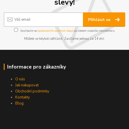
slevy!
Přihlásit se
Souhlasím se
zpracováním osobních údajů
za účelem rozesílky newsletteru.
Můžete se kdykoli odhlásit. Zasíláme jednou za 14 dní.
Informace pro zákazníky
O nás
Jak nakupovat
Obchodní podmínky
Kontakty
Blog