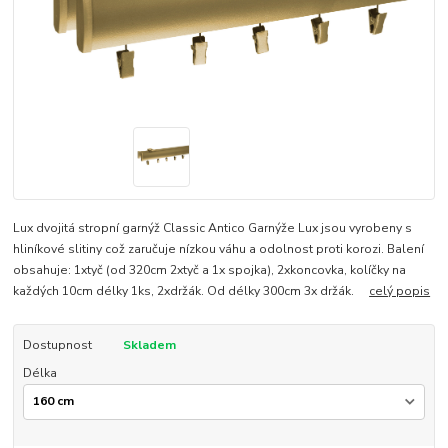
Lux dvojitá stropní garnýž Classic Antico Garnýže Lux jsou vyrobeny s
hliníkové slitiny což zaručuje nízkou váhu a odolnost proti korozi. Balení
obsahuje: 1xtyč (od 320cm 2xtyč a 1x spojka), 2xkoncovka, kolíčky na
každých 10cm délky 1ks, 2xdržák. Od délky 300cm 3x držák.
celý popis
Dostupnost
Skladem
Délka