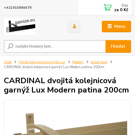
0
ks
+421915866479
za
0 Kč
Menu
Hledat
Úvod
Hliník.kolejnicové garnýže Lux
Modern
dvoutyčové
CARDINAL dvojitá kolejnicová garnýž Lux Modern patina 200cm
CARDINAL dvojitá kolejnicová
garnýž Lux Modern patina 200cm