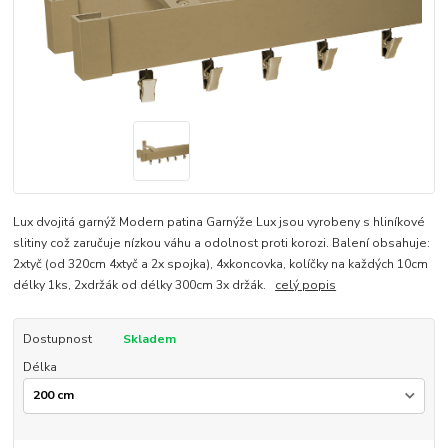
Lux dvojitá garnýž Modern patina Garnýže Lux jsou vyrobeny s hliníkové
slitiny což zaručuje nízkou váhu a odolnost proti korozi. Balení obsahuje:
2xtyč (od 320cm 4xtyč a 2x spojka), 4xkoncovka, kolíčky na každých 10cm
délky 1ks, 2xdržák od délky 300cm 3x držák.
celý popis
Dostupnost
Skladem
Délka