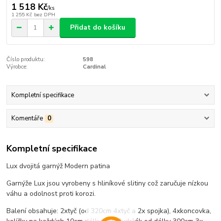
1 518 Kč
/
ks
1 255 Kč
bez DPH
Přidat do košíku
Číslo produktu:
598
Výrobce:
Cardinal
Kompletní specifikace
Komentáře
0
Kompletní specifikace
Lux dvojitá garnýž Modern patina
Garnýže Lux jsou vyrobeny s hliníkové slitiny což zaručuje nízkou
váhu a odolnost proti korozi.
Balení obsahuje: 2xtyč (od 320cm 4xtyč a 2x spojka), 4xkoncovka,