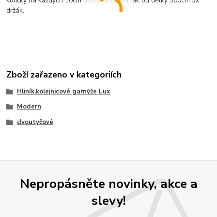
kolíčky na každých 10cm délky 1ks, 2xdržák od délky 300cm 3x
držák.
Zboží zařazeno v kategoriích
Hliník.kolejnicové garnýže Lux
Modern
dvoutyčové
Nepropásněte novinky, akce a
slevy!